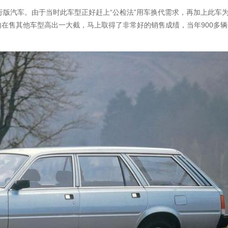
座旅行版汽车。由于当时此车型正好赶上“公检法”用车换代需求，再加上此车
国内在售其他车型高出一大截，马上取得了非常好的销售成绩，当年900多辆