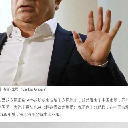
卡洛斯·戈恩（Carlos Ghosn）
自己的东风雷诺50%的股权出售给了东风汽车，黯然退出了中国市场，同
而法国另一大汽车巨头PSA（标致雪铁龙集团）表现也十分糟糕，在中国市
场35年后，法国汽车显得水土不服。