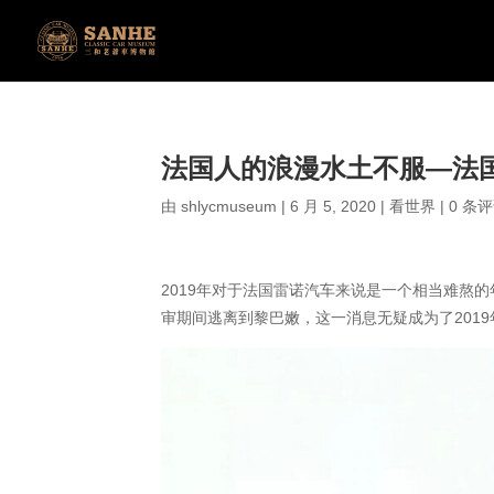
法国人的浪漫水土不服—法
由
shlycmuseum
|
6 月 5, 2020
|
看世界
|
0 条
​2019年对于法国雷诺汽车来说是一个相当难熬
审期间逃离到黎巴嫩，这一消息无疑成为了201