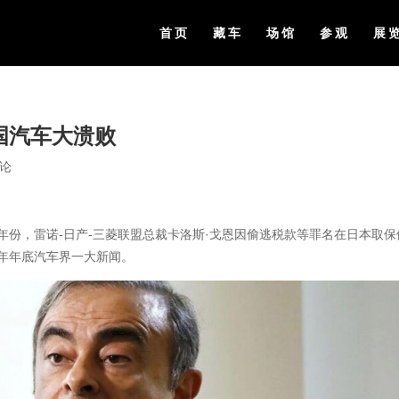
首页
藏车
场馆
参观
展
国汽车大溃败
评论
的年份，雷诺-日产-三菱联盟总裁卡洛斯·戈恩因偷逃税款等罪名在日本取保
9年年底汽车界一大新闻。