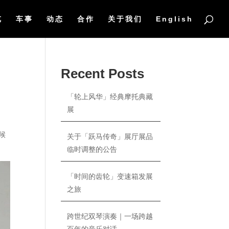
览
车事
动态
合作
关于我们
English
Recent Posts
「轮上风华」经典摩托典藏
展
候
关于「跃马传奇」展厅展品
临时调整的公告
「时间的齿轮」变速箱发展
之旅
跨世纪双琴演奏｜一场跨越