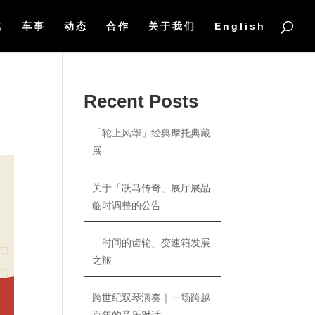
览
车事
动态
合作
关于我们
English
Recent Posts
「轮上风华」经典摩托典藏
展
关于「跃马传奇」展厅展品
临时调整的公告
「时间的齿轮」变速箱发展
之旅
跨世纪双琴演奏｜一场跨越