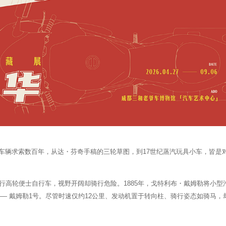
车辆求索数百年，从达・芬奇手稿的三轮草图，到17世纪蒸汽玩具小车，皆是
行高轮便士自行车，视野开阔却骑行危险。1885年，戈特利布・戴姆勒将小型
— 戴姆勒1号。尽管时速仅约12公里、发动机置于转向柱、骑行姿态如骑马，