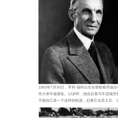
1863年7月30日，亨利·福特出生在密歇根
些大笨牛做朋友。12岁时，他在赶着马车进城兜
不能自己造一个这样的机器，赶着它去卖土豆、小