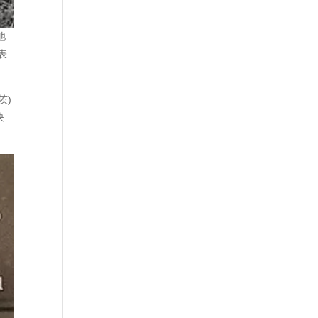
他
表
茨)
决