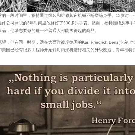
后的一段时间里，福特通过组装和维修其它机械不断磨练身手。13岁时，
修公司兼职的3年时间里他修好了300多只手表。然而，福特拒绝从事手
侈品，他励志要做的是一种普通人都能买得起的商品。
同一时期，远在大西洋彼岸德国的Karl Friedrich Benz(卡尔·本
和美国已经有很多工程师开始针对内燃机进行相关的升级改造，青年福特