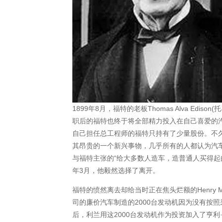
1899年8月，福特的老板Thomas Alva Ed
职后的福特也终于将全部精力投入在自己喜爱的汽
自己担任总工程师的福特只持有了少量股份。不
其昂贵的一个新兴事物，几乎所有的人都认为汽车
与福特主张的“给大多数人造车，造普通人买得起
年3月，他毅然选择了离开。
福特的愤然离去却给当时正在焦头烂额的Henry Ma
司的廉价汽车制造的2000台发动机因为没有按
后，利兰用这2000台发动机作为投资加入了亨