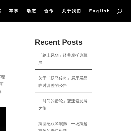
览
车事
动态
合作
关于我们
English
Recent Posts
「轮上风华」经典摩托典藏
展
车理
关于「跃马传奇」展厅展品
历
临时调整的公告
终
「时间的齿轮」变速箱发展
之旅
跨世纪双琴演奏｜一场跨越