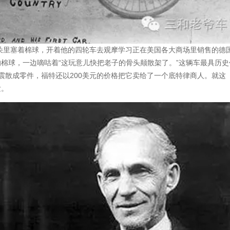
朵里塞着棉球，开着他的四轮车去观摩学习正在美国各大商场里销售的德
的棉球，一边嘀咕着“这玩意儿快把老子的骨头颠散架了。”这辆车最具历史
有震散成零件，福特还以200美元的价格把它卖给了一个底特律商人。就这
发。