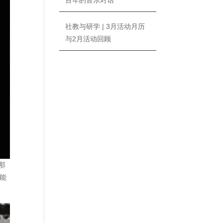
百年的音乐对话
社教与研学 | 3月活动月历
与2月活动回顾
那
能