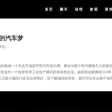
首页
藏车
场馆
参观
展
民的汽车梦
评论
车迷喜欢将他比喻成一个矢志不渝的平民汽车设计师。看似与那个时代格格不入的造
打造成为一个改变世界工业生产模式的革命型企业。如果将这家拥有113年
天几夜小编估计是无法讲明白，但了解福特的历史，我们可以先从那个始