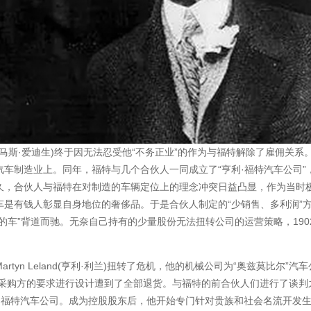
ison(托马斯·爱迪生)终于因无法忍受他“不务正业”的作为与福特解除了雇佣关系
车制造业上。同年，福特与几个合伙人一同成立了“亨利·福特汽车公司”
久，合伙人与福特在对制造的车辆定位上的理念冲突日益凸显，作为当时
是有钱人彰显自身地位的奢侈品。于是合伙人制定的“少销售、多利润”
的车”背道而驰。无奈自己持有的少量股份无法扭转公司的运营策略，190
rtyn Leland(亨利·利兰)扭转了危机，他的机械公司为“奥兹莫比尔”汽车
照采购方的要求进行设计遭到了全部退货。与福特的前合伙人们进行了谈判
利·福特汽车公司。成为控股股东后，他开始专门针对贵族和社会名流开发