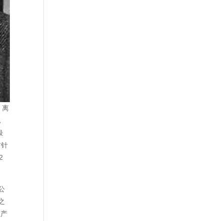
。离
，
极
方针
2
公
之
生产