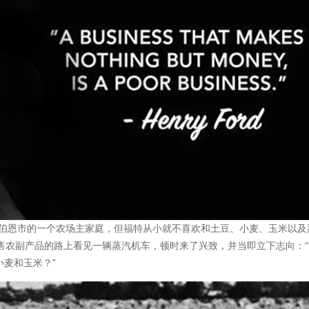
州迪尔伯恩市的一个农场主家庭，但福特从小就不喜欢和土豆、小麦、玉米以及
售农副产品的路上看见一辆蒸汽机车，顿时来了兴致，并当即立下志向：“
麦和玉米？”