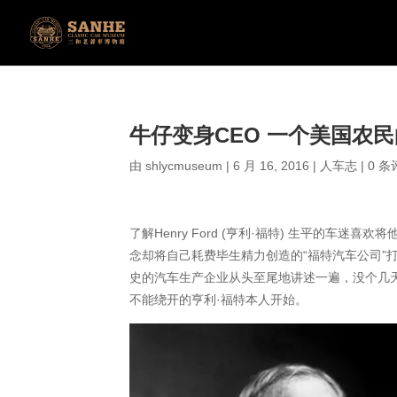
牛仔变身CEO 一个美国农
由
shlycmuseum
|
6 月 16, 2016
|
人车志
|
0 条
了解Henry Ford (亨利·福特) 生平的
念却将自己耗费毕生精力创造的“福特汽车公司”
史的汽车生产企业从头至尾地讲述一遍，没个几
不能绕开的亨利·福特本人开始。