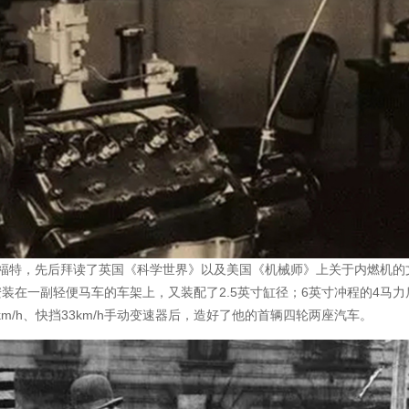
的福特，先后拜读了英国《科学世界》以及美国《机械师》上关于内燃机的
装在一副轻便马车的车架上，又装配了2.5英寸缸径；6英寸冲程的4马力
m/h、快挡33km/h手动变速器后，造好了他的首辆四轮两座汽车。