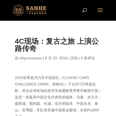
4C现场：复古之旅 上演公
路传奇
由
shlycmuseum
|
8 月 10, 2016
|
活动
|
0 条评论
2015世界老式汽车中国巡礼（CLASSIC CARS
CHALLENGE CHINA，简称4C）于10月7日再度起
航，来自全球各地的老爷车收藏家将率爱车畅游中国！
这是一条最具中国文化代表性的线路：鸟巢、水立方、
紫禁城、颐和园、长城、东方明珠塔、中国水乡、泰
山、世博园，车队将穿越中国黄金腹地，全程约1800