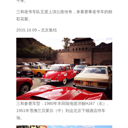
千米。
三和老爷车队五度上演公路传奇，来看赛事老爷车的精
彩花絮。
2015.10.09→北京集结
三和参赛车型：1980年丰田陆地巡洋舰HJ47（右）、
1951年雪佛兰贝莱尔（中）到达北京下榻酒店停车
场。