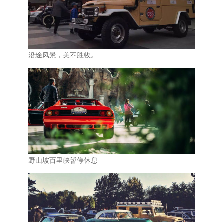
沿途风景，美不胜收。
野山坡百里峡暂停休息