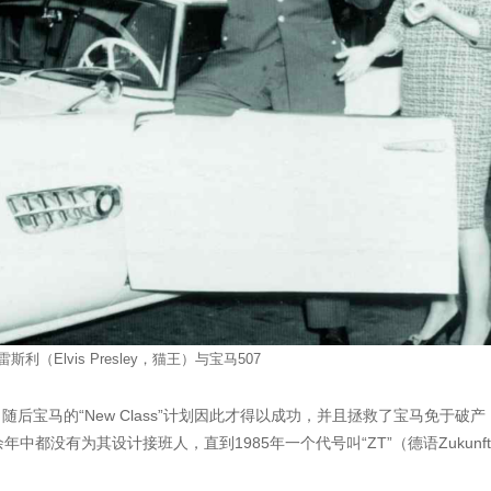
斯利（Elvis Presley，猫王）与宝马507
后宝马的“New Class”计划因此才得以成功，并且拯救了宝马免于破产
中都没有为其设计接班人，直到1985年一个代号叫“ZT”（德语Zukunf