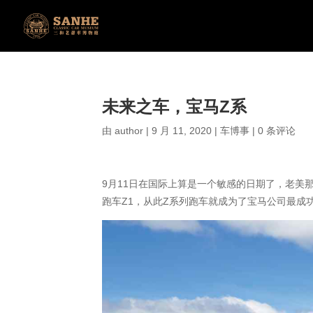
未来之车，宝马Z系
由
author
|
9 月 11, 2020
|
车博事
|
0 条评论
​9月11日在国际上算是一个敏感的日期了，老
跑车Z1，从此Z系列跑车就成为了宝马公司最成