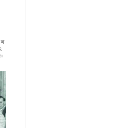
不可
成
但