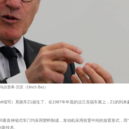
乌尔里希·贝茨（Ulrich Bez）
nft缩写）系跑车Z1诞生了。在1987年年底的法兰克福车展上，Z1的到来
和垂直伸缩式车门均采用塑料制成，发动机采用前置中间的放置形式，而“
创新技术。