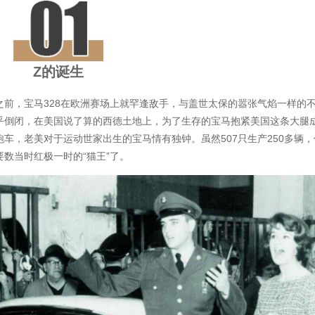
Z的诞生
前，宝马328在欧洲赛场上就罕逢敌手，与盖世太保的嚣张气焰一样的
乎倒闭，在美国说了算的西德土地上，为了生存的宝马抱紧美国这条大腿
供跑车，老美对于运动世家出生的宝马情有独钟。虽然507只生产250多辆，
数当时红极一时的“猫王”了。