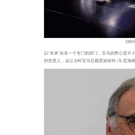
198
以“未来”命名一个专门的部门，宝马的野心是不小的
的负责人，这让当时宝马总裁恩波哈特·冯·昆海姆（Eb