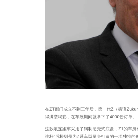
在ZT部门成立不到三年后，第一代Z（德语Zuku
得满堂喝彩，在车展期间就拿下了4000份订单。
这款敞篷跑车采用了钢制硬壳式底盘，Z1的车身
连杆”后桥则是为Z系车型量身打造的一项独特的