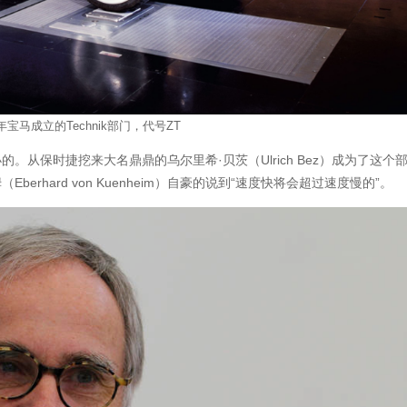
5年宝马成立的Technik部门，代号ZT
。从保时捷挖来大名鼎鼎的乌尔里希·贝茨（Ulrich Bez）成为了这个
erhard von Kuenheim）自豪的说到“速度快将会超过速度慢的”。