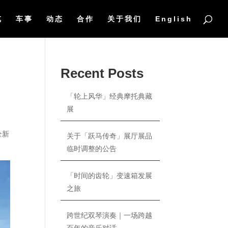
览
车事
动态
合作
关于我们
English
Recent Posts
「轮上风华」经典摩托典藏
展
全新
关于「跃马传奇」展厅展品
临时调整的公告
「时间的齿轮」变速箱发展
之旅
跨世纪双琴演奏｜一场跨越