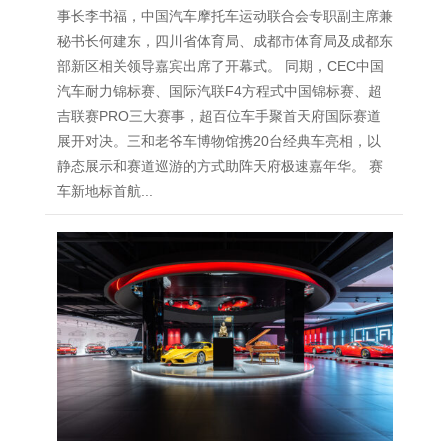
事长李书福，中国汽车摩托车运动联合会专职副主席兼
秘书长何建东，四川省体育局、成都市体育局及成都东
部新区相关领导嘉宾出席了开幕式。 同期，CEC中国
汽车耐力锦标赛、国际汽联F4方程式中国锦标赛、超
吉联赛PRO三大赛事，超百位车手聚首天府国际赛道
展开对决。三和老爷车博物馆携20台经典车亮相，以
静态展示和赛道巡游的方式助阵天府极速嘉年华。 赛
车新地标首航...