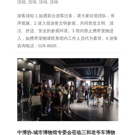
活动
,
活动
,
活动
,
活动
游客须知 1.如遇前台游客过多，请大家自觉排队，有
序观展。2.请入馆游客文明参观，共同营造文明、清
洁、舒适、安全的参观环境。3.馆内禁止携带宠物进
入，如携带宠物请联系馆内工作人员代为看管。4.游客
咨询电话：028-8605...
中博协-城市博物馆专委会莅临三和老爷车博物