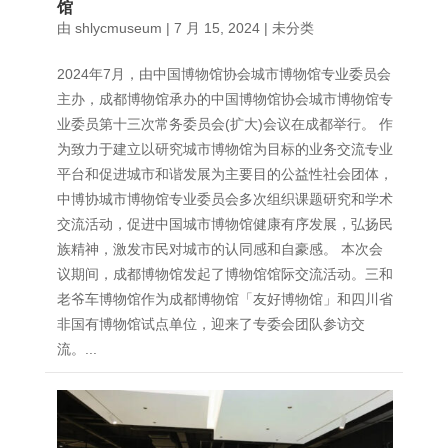
馆
由
shlycmuseum
|
7 月 15, 2024
| 未分类
2024年7月，由中国博物馆协会城市博物馆专业委员会
主办，成都博物馆承办的中国博物馆协会城市博物馆专
业委员第十三次常务委员会(扩大)会议在成都举行。 作
为致力于建立以研究城市博物馆为目标的业务交流专业
平台和促进城市和谐发展为主要目的公益性社会团体，
中博协城市博物馆专业委员会多次组织课题研究和学术
交流活动，促进中国城市博物馆健康有序发展，弘扬民
族精神，激发市民对城市的认同感和自豪感。 本次会
议期间，成都博物馆发起了博物馆馆际交流活动。三和
老爷车博物馆作为成都博物馆「友好博物馆」和四川省
非国有博物馆试点单位，迎来了专委会团队参访交
流。...