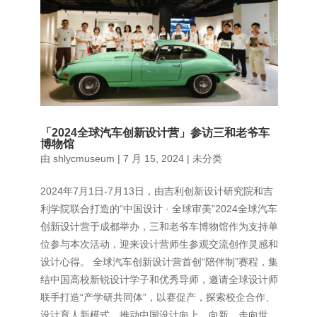
「2024全球汽车创新设计营」参访三和老爷车
博物馆
由
shlycmuseum
|
7 月 15, 2024
| 未分类
2024年7月1日-7月13日，由吉利创新设计研究院和吉
利学院联合打造的“中国设计 · 全球审美”2024全球汽车
创新设计营于成都举办，三和老爷车博物馆作为支持单
位参与本次活动，迎来设计营师生参观交流创作灵感和
设计心得。 全球汽车创新设计营首创“陪伴制”赛程，集
结中国高校新锐设计学子和优秀导师，邀请全球设计师
联手打造“产学研共同体”，以赛促产，探索校企合作、
设计育人新模式，推动中国设计向上、向新，走向世