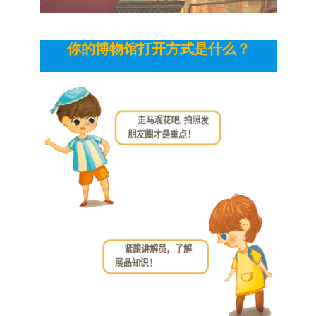
你的博物馆打开方式是什么？