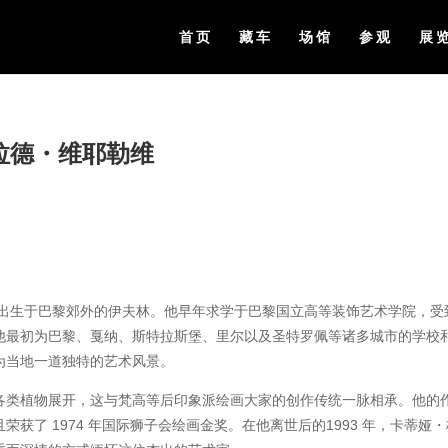
首页
藏车
场馆
参观
展
拉德・维耶勒维
） 1939 年出生于巴黎郊外的伊夫林。他早年求学于巴黎国立高等装饰艺术学院，受
他最初为巴黎、戛纳、斯特拉斯堡、里尔以及圣特罗佩等诸多城市的学校
为当地一道独特的艺术风景。
各类植物展开，这与梵高等后印象派绘画大家的创作传统一脉相承。他的
获了 1974 年国际狮子会绘画金奖。在他离世后的1993 年，卡蒂娅・