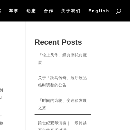
览
车事
动态
合作
关于我们
English
Recent Posts
「轮上风华」经典摩托典藏
展
关于「跃马传奇」展厅展品
临时调整的公告
到
和
「时间的齿轮」变速箱发展
之旅
作
跨世纪双琴演奏｜一场跨越
格