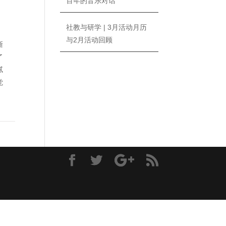
百年的音乐对话
社教与研学 | 3月活动月历
与2月活动回顾
晰
了
腻
觉