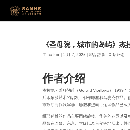
《圣母院，城市的岛屿》杰
由
author
|
1 月 7, 2025
|
藏品故事
|
0 条评论
作者介绍
杰拉德・维耶勒维（Gérard Vieillevie
后印象派艺术的启发，创作雕塑和马赛克作品。
市政厅制作浅浮雕、雕塑和壁画，这些作品已成
维耶勒维的作品主要围绕静物、华美的花园以及
品曾在巴黎、东京、大阪以及首尔等地展出，并且荣