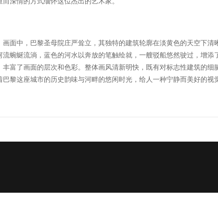
重而深情的方式缅怀这位杰出的艺术家。
。画面中，巴黎圣母院庄严耸立，其独特的建筑轮廓在淡黄色的天空下清
河流蜿蜒流淌，蓝色的河水以奔放的笔触绘就，一艘驳船悠然驶过，增添
，丰富了画面的层次和色彩。整体画风清新明快，既有对标志性建筑的细
着巴黎这座城市的历史韵味与河畔的悠闲时光，给人一种宁静而美好的视