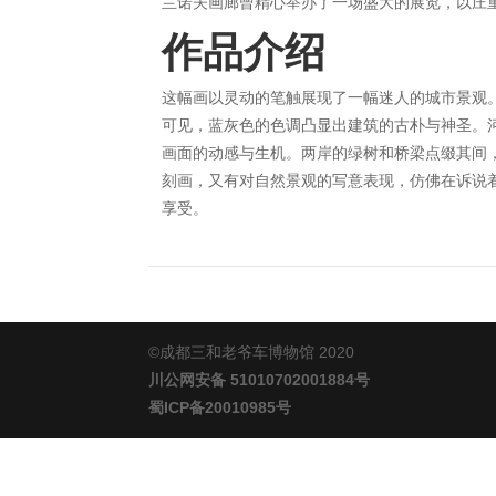
兰诺夫画廊曾精心举办了一场盛大的展览，以庄
作品介绍
这幅画以灵动的笔触展现了一幅迷人的城市景观
可见，蓝灰色的色调凸显出建筑的古朴与神圣。
画面的动感与生机。两岸的绿树和桥梁点缀其间
刻画，又有对自然景观的写意表现，仿佛在诉说
享受。
©成都三和老爷车博物馆 2020
川公网安备 51010702001884号
蜀ICP备20010985号