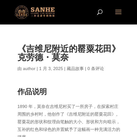
《吉维尼附近的罂粟花田》
克劳德・莫奈
由
author
|
1 月 3, 2025
|
藏品故事
|
0 条评论
作品说明
1890 年，莫奈在吉维尼村买了一所房子，在探索村庄
周围的乡村时，他创作了《吉维尼附近的罂粟花田》。
罂粟花的形状和纹理由笔触的大小、形状和方向暗示，
互补的红色和绿色的并置赋予了这幅画一种充满活力的