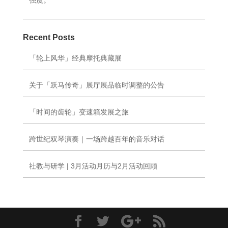
强度。
Recent Posts
「轮上风华」经典摩托典藏展
关于「跃马传奇」展厅展品临时调整的公告
「时间的齿轮」变速箱发展之旅
跨世纪双琴演奏｜一场跨越百年的音乐对话
社教与研学 | 3月活动月历与2月活动回顾