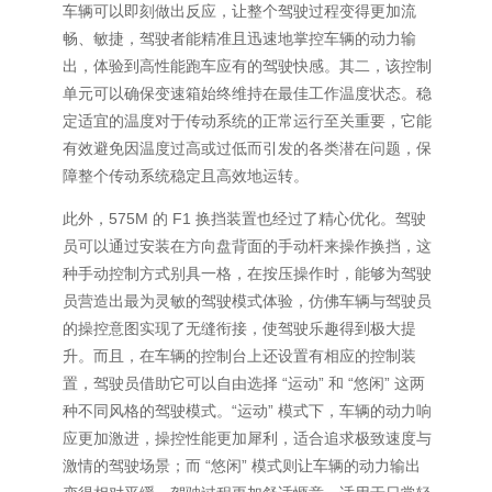
车辆可以即刻做出反应，让整个驾驶过程变得更加流
畅、敏捷，驾驶者能精准且迅速地掌控车辆的动力输
出，体验到高性能跑车应有的驾驶快感。其二，该控制
单元可以确保变速箱始终维持在最佳工作温度状态。稳
定适宜的温度对于传动系统的正常运行至关重要，它能
有效避免因温度过高或过低而引发的各类潜在问题，保
障整个传动系统稳定且高效地运转。
此外，575M 的 F1 换挡装置也经过了精心优化。驾驶
员可以通过安装在方向盘背面的手动杆来操作换挡，这
种手动控制方式别具一格，在按压操作时，能够为驾驶
员营造出最为灵敏的驾驶模式体验，仿佛车辆与驾驶员
的操控意图实现了无缝衔接，使驾驶乐趣得到极大提
升。而且，在车辆的控制台上还设置有相应的控制装
置，驾驶员借助它可以自由选择 “运动” 和 “悠闲” 这两
种不同风格的驾驶模式。“运动” 模式下，车辆的动力响
应更加激进，操控性能更加犀利，适合追求极致速度与
激情的驾驶场景；而 “悠闲” 模式则让车辆的动力输出