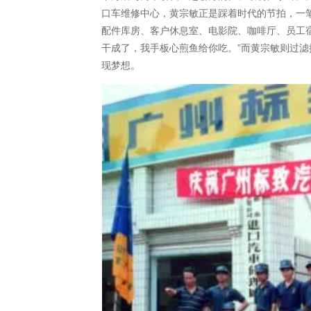
口车维修中心，黄宗敏正是踩着时代的节拍，一
配件库房、客户休息室、电影院、咖啡厅、员工
干成了，我手板心煎鱼给你吃。”而黄宗敏则过
现梦想。