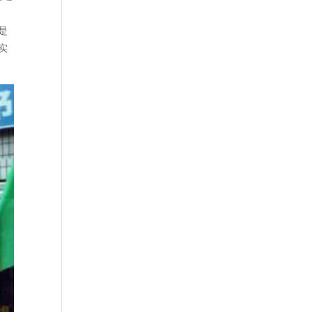
、
是
实