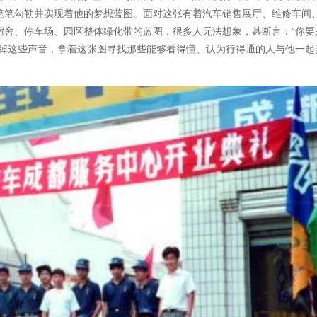
笔笔勾勒并实现着他的梦想蓝图。面对这张有着汽车销售展厅、维修车间
宿舍、停车场、园区整体绿化带的蓝图，很多人无法想象，甚断言：“你要
滤掉这些声音，拿着这张图寻找那些能够看得懂、认为行得通的人与他一起