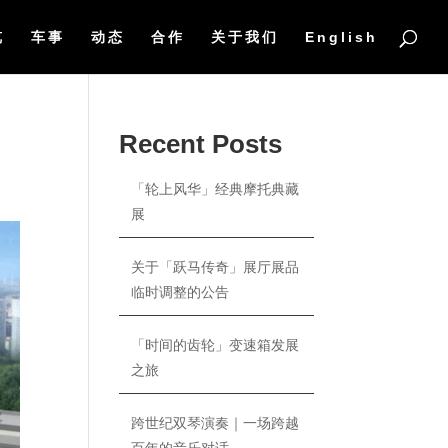
览
车事
动态
合作
关于我们
English
Recent Posts
「轮上风华」经典摩托典藏
展
关于「跃马传奇」展厅展品
临时调整的公告
「时间的齿轮」变速箱发展
之旅
跨世纪双琴演奏｜一场跨越