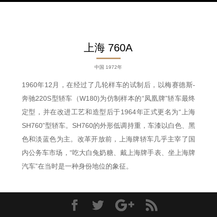
上海 760A
中国 1972年
1960年12月，在经过了几轮样车的试制后，以梅赛德斯-
奔驰220S型轿车（W180)为仿制样本的“凤凰牌”轿车最终
定型，并在改进工艺和造型后于1964年正式更名为“上海
SH760”型轿车。SH760的外形低调持重，车漆以白色、黑
色和淡蓝色为主。改革开放前，上海牌轿车几乎主宰了国
内公务车市场，“吃大白兔奶糖、戴上海牌手表、坐上海牌
汽车”在当时是一种身份地位的象征。