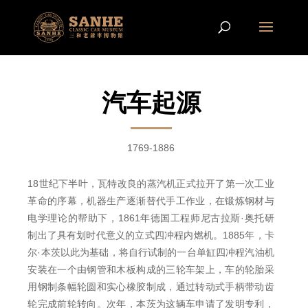
汽车起源
1769-1886
18世纪下半叶，瓦特改良的蒸汽机正式拉开了第一次工业
革命的序幕，机器生产逐渐替代手工作业，在锻炼钢材与
电学理论的帮助下，1861年德国工程师尼古拉斯·奥托研
制出了具有划时代意义的立式四冲程内燃机。1885年，卡
尔·本茨以此为基础，将自行试制的一台单缸四冲程汽油机
安装在一个由钢管和木板构成的三轮车架上，车的轮胎采
用钢制条幅轮圆和实心橡胶制成，通过转动式手柄带动齿
轮完成前轮转向。次年，本茨为这辆车申请了发明专利，