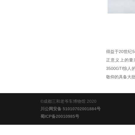
得益于20世纪
正意义上的量产
3500GTI
敬仰的具备大
©成都三和老爷车博物馆 2020
川公网安备 51010702001884号
蜀ICP备20010985号