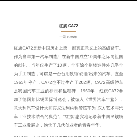
红旗 CA72
中国 1965年
红旗
CA72
是新中国历史上第一部真正意义上的高级轿车。
作为当年第一汽车制造厂在新中国成立10周年之际向祖国
的献礼，当年仅生产了10辆，全车除个别铸造件外几乎全
为手工制造，可谓是一台台用铁锤‘硬砸’出来的汽车。直至
1963年停产，CA72也不过生产了202辆。CA72高级轿车
是我国汽车工业的标志和里程碑，1960年，红旗CA72参
加了德国莱比锡国际博览会，被编入《世界汽车年鉴》，
意大利汽车设计大师宾尼法利纳称赞该车为“东方艺术与汽
车工业技术结合的典范”。“红旗”忠实地记录着中国民族轿
车工业发展史，饱含了几代创业者的青春年华。